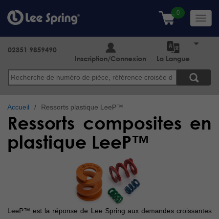
Aller
au
Toggl
contenu
navig
principal
02351 9859490
Inscription/Connexion
La Langue
Search
Accueil
Ressorts plastique LeeP™
Ressorts composites en
plastique LeeP™
LeeP™ est la réponse de Lee Spring aux demandes croissantes