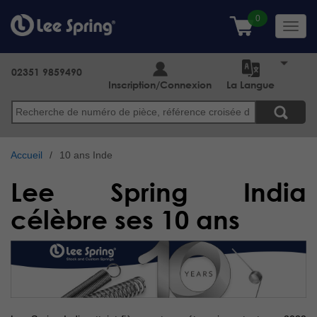
Aller
au
Toggl
contenu
navig
principal
02351 9859490
Inscription/Connexion
La Langue
Search
Accueil
10 ans Inde
Lee Spring India
célèbre ses 10 ans