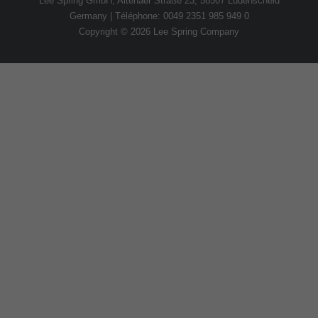
Lee Spring GmbH, Altenaer Straße 23, 58507 Lüdenscheid
Germany | Téléphone: 0049 2351 985 949 0
Copyright © 2026 Lee Spring Company