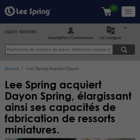
Aller
au
Toggl
contenu
navig
principal
02351 9859490
Inscription/Connexion
La Langue
Search
Accueil
Lee Spring Acquiert Dayon
Lee Spring acquiert
Dayon Spring, élargissant
ainsi ses capacités de
fabrication de ressorts
miniatures.