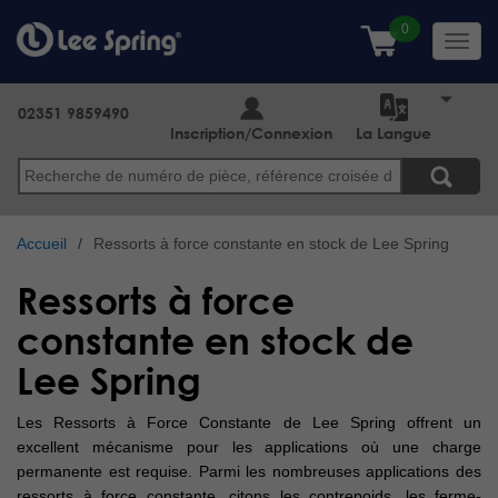
Aller
au
Toggl
contenu
navig
principal
02351 9859490
Inscription/Connexion
La Langue
Search
Accueil
Ressorts à force constante en stock de Lee Spring
Ressorts à force
constante en stock de
Lee Spring
Les Ressorts à Force Constante de Lee Spring offrent un
excellent mécanisme pour les applications où une charge
permanente est requise. Parmi les nombreuses applications des
ressorts à force constante, citons les contrepoids, les ferme-