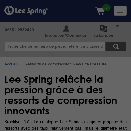
Aller
au
Toggl
contenu
navig
principal
02351 9859490
Inscription/Connexion
La Langue
Search
Accueil
Ressorts de compression New Lite Pressure
Lee Spring relâche la
pression grâce à des
ressorts de compression
innovants
Brooklyn, NY - Le catalogue Lee Spring a toujours proposé des
ressorts avec des taux relativement bas, mais le diamètre était