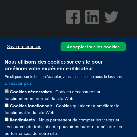
Accepter tous les cookies
Save preferences
Nous utilisons des cookies sur ce site pour
Lee Spring GmbH, Altenaer Straße 23, 58507 Lüdenscheid
améliorer votre expérience utilisateur
Germany | Téléphone: 0049 2351 985 949 0
Copyright © 2026 Lee Spring Company
En cliquant sur le bouton Accepter, vous acceptez que nous le fassions.
En savoir plus
Cookies nécessaires
Cookies nécessaires au
fonctionnement normal du site Web.
Cookies fonctionnels
Cookies qui aident à améliorer la
fonctionnalité du site Web.
Rendimiento
Nous permettent de compter les visites et
les sources de trafic afin de pouvoir mesurer et améliorer les
performances de notre site.