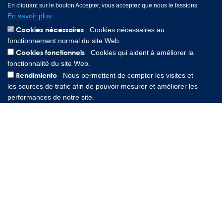
En cliquant sur le bouton Accepter, vous acceptez que nous le fassions.
En savoir plus
Cookies nécessaires
Cookies nécessaires au
fonctionnement normal du site Web.
Cookies fonctionnels
Cookies qui aident à améliorer la
Lee Spring GmbH, Altenaer Straße 23, 58507 Lüdenscheid
fonctionnalité du site Web.
Germany | Téléphone: 0049 2351 985 949 0
Rendimiento
Nous permettent de compter les visites et
Copyright © 2026 Lee Spring Company
les sources de trafic afin de pouvoir mesurer et améliorer les
performances de notre site.